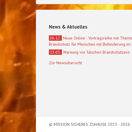
News & Aktuelles
06.12.
Neue Online - Vortragsreihe mit Them
Brandschutz für Menschen mit Behinderung im
13.05.
Warnung vor falschen Brandschützern
Zur Newsübersicht
© MISSION SICHERES ZUHAUSE 2013 - 2026