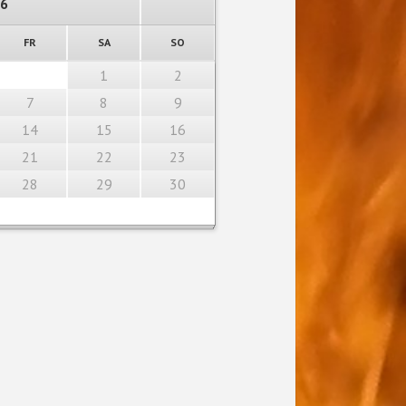
26
TAG
EITAG
MSTAG
NNTAG
FR
SA
SO
1
2
7
8
9
14
15
16
21
22
23
28
29
30